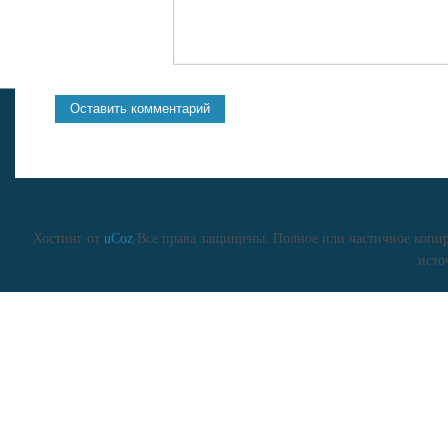
Хостинг от
uCoz
Все права защищены. Полное или частичное копиро
исто