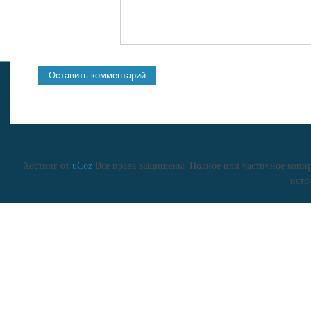
Хостинг от
uCoz
Все права защищены. Полное или частичное копиро
исто