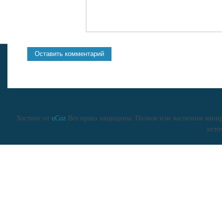
Хостинг от
uCoz
Все права защищены. Полное или частичное копиро
исто