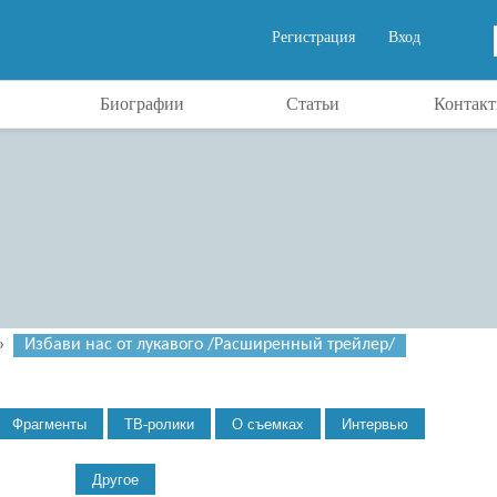
Регистрация
Вход
Биографии
Статьи
Контак
»
Избави нас от лукавого /Расширенный трейлер/