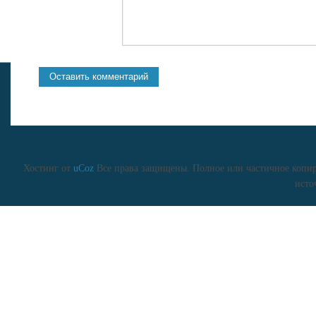
Хостинг от
uCoz
Все права защищены. Полное или частичное копиро
исто