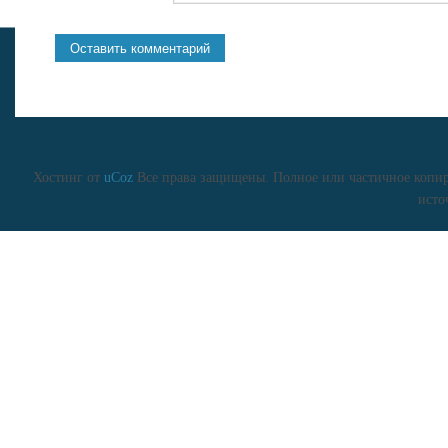
Хостинг от
uCoz
Все права защищены. Полное или частичное копиро
исто