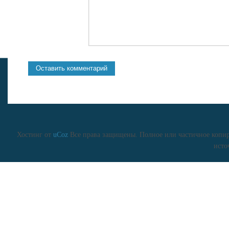
Хостинг от
uCoz
Все права защищены. Полное или частичное копиро
исто