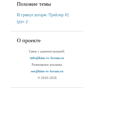
Похожие темы
И грянул шторм /Трейлер #2
(рус.)/
О проекте
Связь с администрацией:
info@kino-tv-forum.ru
Размещение рекламы:
seo@kino-tv-forum.ru
© 2010-2026