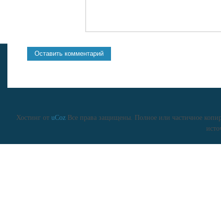
Хостинг от
uCoz
Все права защищены. Полное или частичное копиро
исто