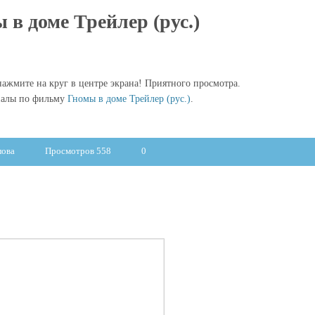
 в доме Трейлер (рус.)
ажмите на круг в центре экрана! Приятного просмотра.
иалы по фильму
Гномы в доме Трейлер (рус.)
.
лова
Просмотров 558
0