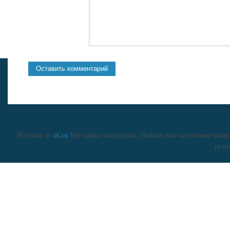
Хостинг от
uCoz
Все права защищены. Полное или частичное копиро
исто