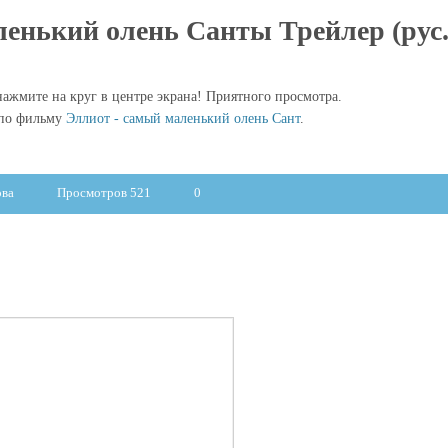
ленький олень Санты Трейлер (рус.
ажмите на круг в центре экрана! Приятного просмотра.
 по фильму
Эллиот - самый маленький олень Сант
.
ова
Просмотров 521
0