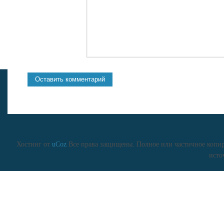
Хостинг от
uCoz
Все права защищены. Полное или частичное копиро
исто