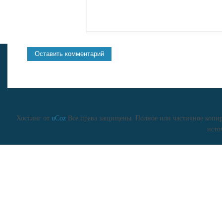
Хостинг от
uCoz
Все права защищены. Полное или частичное копиро
исто