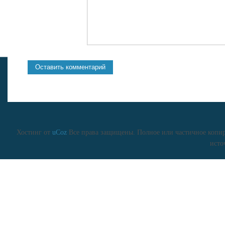
Хостинг от
uCoz
Все права защищены. Полное или частичное копиро
исто