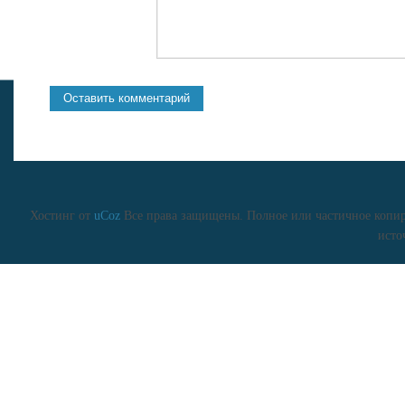
Хостинг от
uCoz
Все права защищены. Полное или частичное копиро
исто