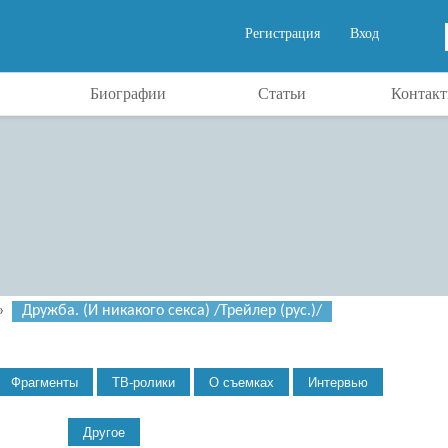
Регистрация
Вход
Биографии
Статьи
Контак
»
Дружба. (И никакого секса) /Трейлер (рус.)/