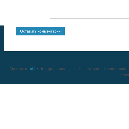
Хостинг от
uCoz
Все права защищены. Полное или частичное копиро
исто