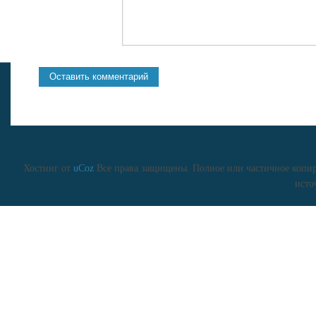
Хостинг от
uCoz
Все права защищены. Полное или частичное копиро
исто