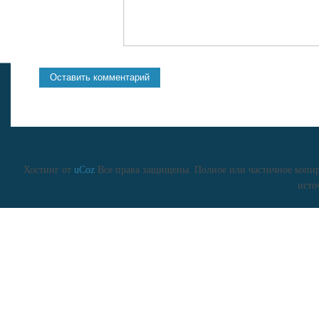
Хостинг от
uCoz
Все права защищены. Полное или частичное копиро
исто