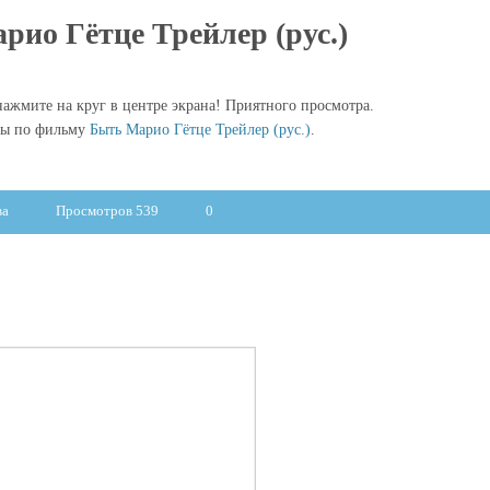
рио Гётце Трейлер (рус.)
ажмите на круг в центре экрана! Приятного просмотра.
лы по фильму
Быть Марио Гётце Трейлер (рус.)
.
ва
Просмотров 539
0