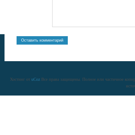
Хостинг от
uCoz
Все права защищены. Полное или частичное копиро
исто