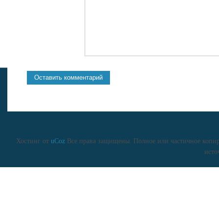
Хостинг от
uCoz
Все права защищены. Полное или частичное копиро
исто