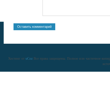
Хостинг от
uCoz
Все права защищены. Полное или частичное копиро
исто