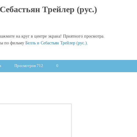
Себастьян Трейлер (рус.)
ажмите на круг в центре экрана! Приятного просмотра.
лы по фильму
Белль и Себастьян Трейлер (рус.)
.
а
Просмотров 712
0