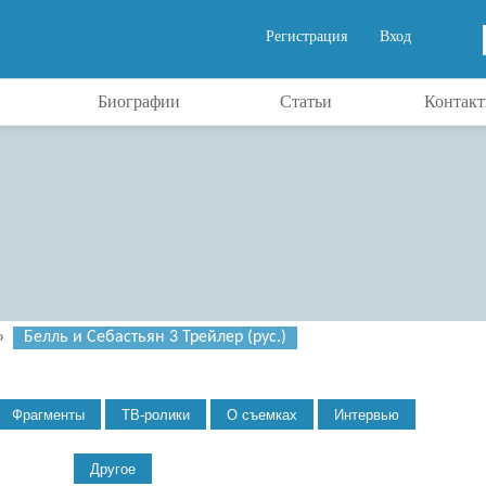
Регистрация
Вход
Биографии
Статьи
Контак
»
Белль и Себастьян 3 Трейлер (рус.)