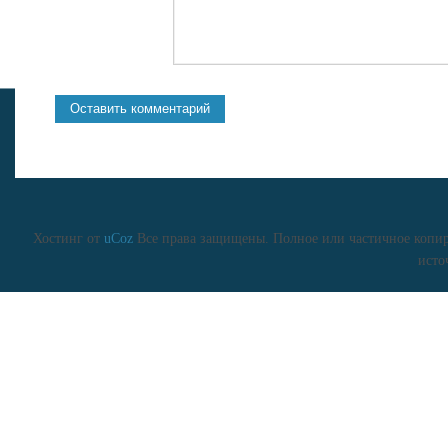
Хостинг от
uCoz
Все права защищены. Полное или частичное копиро
исто