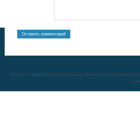
Хостинг от
uCoz
Все права защищены. Полное или частичное копиро
исто