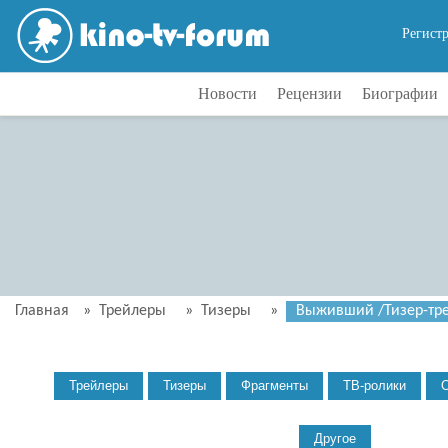
Регист
Новости
Рецензии
Биографии
Главная
»
Трейлеры
»
Тизеры
»
Выживший /Тизер-трей