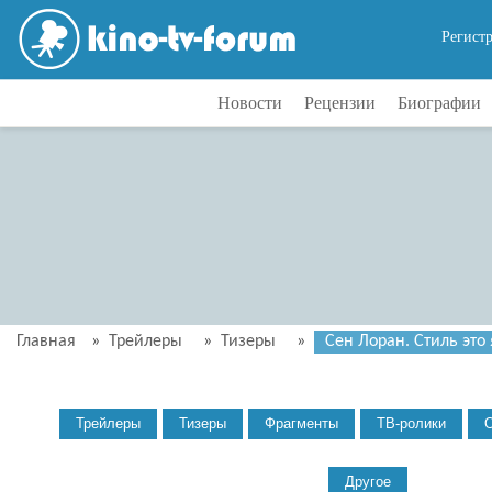
Регист
Новости
Рецензии
Биографии
Главная
»
Трейлеры
»
Тизеры
»
Сен Лоран. Стиль это я