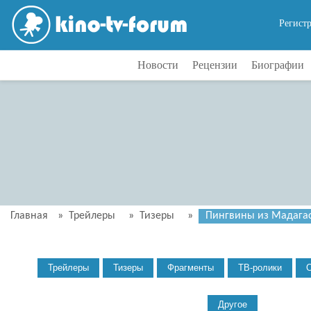
Регист
Новости
Рецензии
Биографии
Главная
»
Трейлеры
»
Тизеры
»
Пингвины из Мадагаск