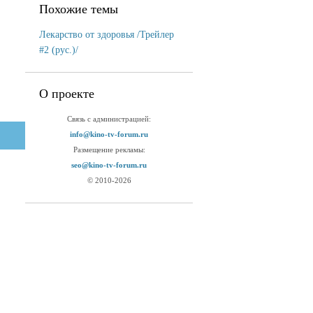
Похожие темы
Лекарство от здоровья /Трейлер
#2 (рус.)/
О проекте
Связь с администрацией:
info@kino-tv-forum.ru
Размещение рекламы:
seo@kino-tv-forum.ru
© 2010-2026