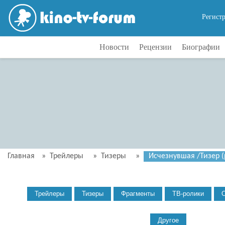
Регист
Новости
Рецензии
Биографии
Главная
»
Трейлеры
»
Тизеры
»
Исчезнувшая /Тизер (р