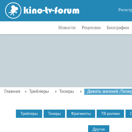
Регист
Новости
Рецензии
Биографии
Главная
»
Трейлеры
»
Тизеры
»
Девять жизней /Тизер-