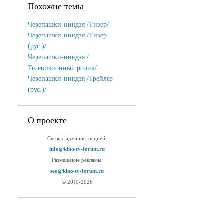
Похожие темы
Черепашки-ниндзя /Тизер/
Черепашки-ниндзя /Тизер
(рус.)/
Черепашки-ниндзя /
Телевизионный ролик/
Черепашки-ниндзя /Трейлер
(рус.)/
О проекте
Связь с администрацией:
info@kino-tv-forum.ru
Размещение рекламы:
seo@kino-tv-forum.ru
© 2010-2026