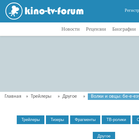
Регист
Новости
Рецензии
Биографии
Главная
»
Трейлеры
»
Другое
»
Волки и овцы: бе-е-е