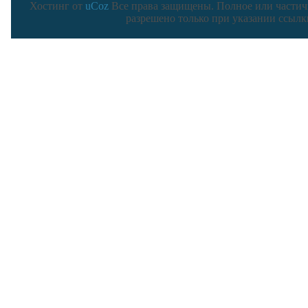
Хостинг от
uCoz
Все права защищены. Полное или частич
разрешено только при указании ссылк