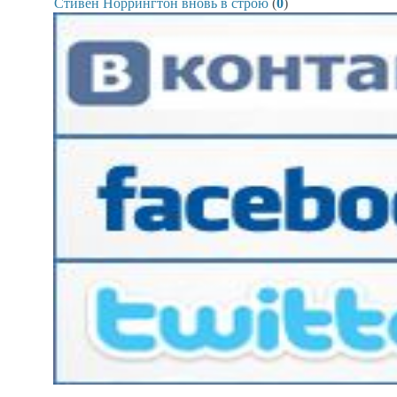
Стивен Норрингтон вновь в строю
(
0
)