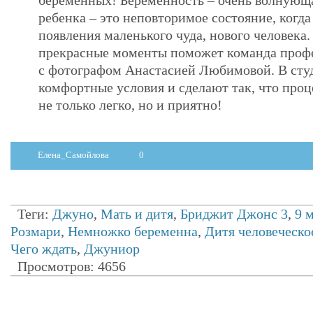
беременных! Беременность – очень волнующ
ребенка – это неповторимое состояние, когда
появления маленького чуда, нового человека.
прекрасные моменты поможет команда профе
с фотографом Анастасией Любимовой. В сту
комфортные условия и сделают так, что проц
не только легко, но и приятно!
Елена_Самойлова
0
Теги:
Джуно
,
Мать и дитя
,
Бриджит Джонс 3
,
9 
Розмари
,
Немножко беременна
,
Дитя человеческо
Чего ждать
,
Джуниор
Просмотров: 4656