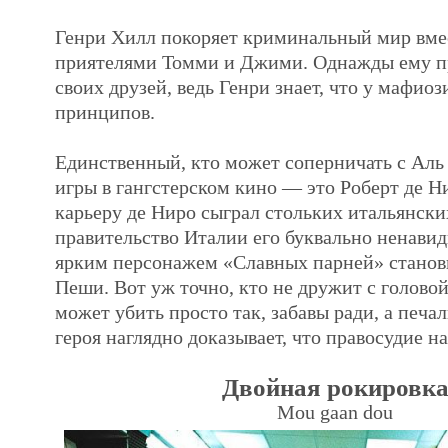
Генри Хилл покоряет криминальный мир вме
приятелями Томми и Джими. Однажды ему пр
своих друзей, ведь Генри знает, что у мафио
принципов.
Единственный, кто может соперничать с Аль
игры в гангстерском кино — это Роберт де Н
карьеру де Ниро сыграл стольких итальянски
правительство Италии его буквально ненави
ярким персонажем «Славных парней» станов
Пеши. Вот уж точно, кто не дружит с голово
может убить просто так, забавы ради, а печа
героя наглядно доказывает, что правосудие н
Двойная рокировк
Mou gaan dou