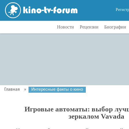
Регист
Новости
Рецензии
Биографии
Главная
»
Интересные факты о кино
Игровые автоматы: выбор лучш
зеркалом Vavada