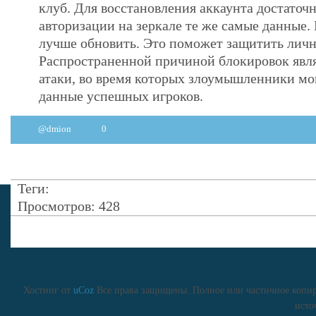
клуб. Для восстановления аккаунта достаточн
авторизации на зеркале те же самые данные. 
лучше обновить. Это поможет защитить личн
Распространенной причиной блокировок явл
атаки, во время которых злоумышленники мо
данные успешных игроков.
@dmion
0
Теги:
Просмотров: 428
Хостинг от
uCoz
Все права защищены. Полное или частичное копиро
исто