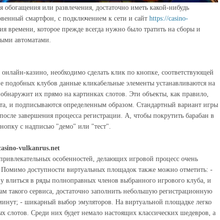
я обогащения или развлечения, достаточно иметь какой-нибудь
овенный смартфон, с подключением к сети и сайт
https://casino-
мия времени, которое прежде всегда нужно было тратить на сборы и
выми автоматами.
 онлайн-казино, необходимо сделать клик по кнопке, соответствующей
е подобных клубов данные кликабельные элементы устанавливаются на
обнаружит их прямо на картинках слотов. Эти объекты, как правило,
та, и подписываются определенным образом. Стандартный вариант игры
после завершения процесса регистрации. А, чтобы покрутить барабан в
нопку с надписью "демо" или "тест".
sino-vulkanrus.net
привлекательных особенностей, делающих игровой процесс очень
Помимо доступности виртуальных площадок также можно отметить: -
зу влиться в ряды полноправных членов выбранного игрового клуба, и
ам такого сервиса, достаточно заполнить небольшую регистрационную
 минут; - шикарный выбор эмуляторов. На виртуальной площадке легко
 слотов. Среди них будет немало настоящих классических шедевров, а