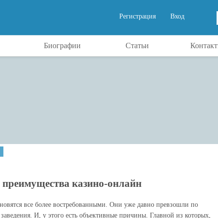
Регистрация
Вход
Биографии
Статьи
Контак
 преимущества казино-онлайн
тановятся все более востребованными. Они уже давно превзошли по
аведения. И, у этого есть объективные причины. Главной из которых,