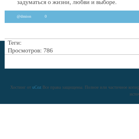
задуматься о жизни, любви и выборе.
@dmion
0
Теги:
Просмотров: 786
Хостинг от
uCoz
Все права защищены. Полное или частичное копиро
исто